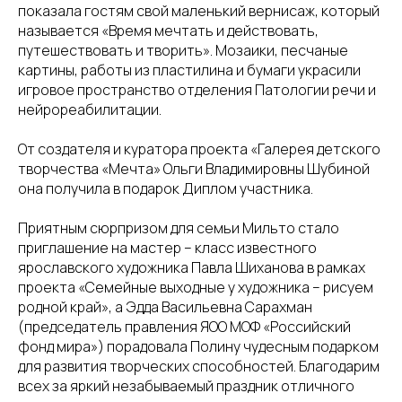
показала гостям свой маленький вернисаж, который
называется «Время мечтать и действовать,
путешествовать и творить». Мозаики, песчаные
картины, работы из пластилина и бумаги украсили
игровое пространство отделения Патологии речи и
нейрореабилитации.
От создателя и куратора проекта «Галерея детского
творчества «Мечта» Ольги Владимировны Шубиной
она получила в подарок Диплом участника.
Приятным сюрпризом для семьи Мильто стало
приглашение на мастер – класс известного
ярославского художника Павла Шиханова в рамках
проекта «Семейные выходные у художника – рисуем
родной край», а Эдда Васильевна Сарахман
(председатель правления ЯОО МОФ «Российский
фонд мира») порадовала Полину чудесным подарком
для развития творческих способностей. Благодарим
всех за яркий незабываемый праздник отличного