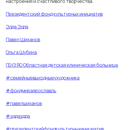
настроения и счастливого творчества.
Президентский фонд культурных инициатив
Эдда Эдда
Павел Шиханов
Ольга Шубина
ГБУЗ ЯО Областная детская клиническая больница
#семейныевыходныеухудожника
#фондмираярославль
#павелшиханов
#эддаэдда
#президентскийфондкультурныхинициатив